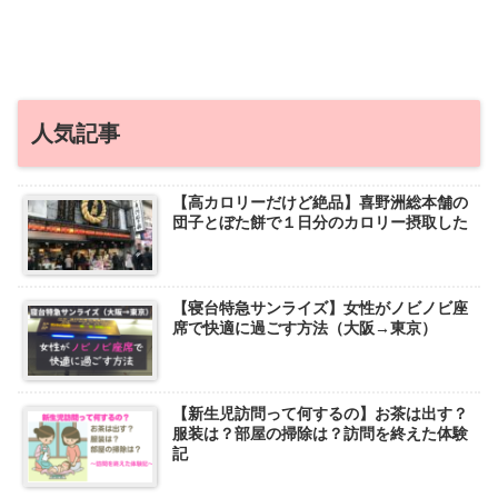
人気記事
【高カロリーだけど絶品】喜野洲総本舗の
団子とぼた餅で１日分のカロリー摂取した
【寝台特急サンライズ】女性がノビノビ座
席で快適に過ごす方法（大阪→東京）
【新生児訪問って何するの】お茶は出す？
服装は？部屋の掃除は？訪問を終えた体験
記