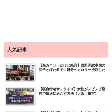
人気記事
【高カロリーだけど絶品】喜野洲総本舗の
団子とぼた餅で１日分のカロリー摂取した
【寝台特急サンライズ】女性がノビノビ座
席で快適に過ごす方法（大阪→東京）