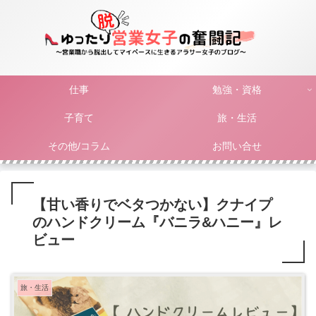
仕事
勉強・資格
子育て
旅・生活
その他/コラム
お問い合せ
【甘い香りでベタつかない】クナイプ
のハンドクリーム『バニラ&ハニー』レ
ビュー
旅・生活