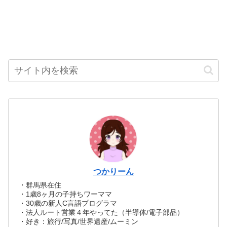
つかりーん
・群馬県在住
・1歳8ヶ月の子持ちワーママ
・30歳の新人C言語プログラマ
・法人ルート営業４年やってた（半導体/電子部品）
・好き：旅行/写真/世界遺産/ムーミン