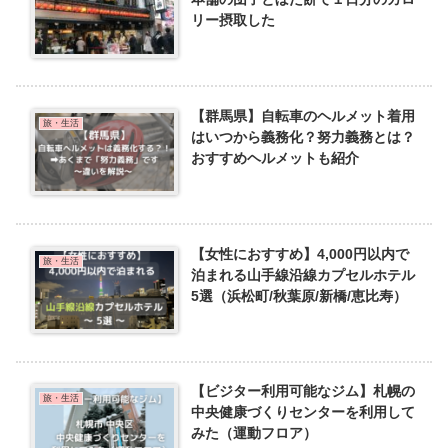
リー摂取した
【群馬県】自転車のヘルメット着用
旅・生活
はいつから義務化？努力義務とは？
おすすめヘルメットも紹介
【女性におすすめ】4,000円以内で
旅・生活
泊まれる山手線沿線カプセルホテル
5選（浜松町/秋葉原/新橋/恵比寿）
【ビジター利用可能なジム】札幌の
旅・生活
中央健康づくりセンターを利用して
みた（運動フロア）